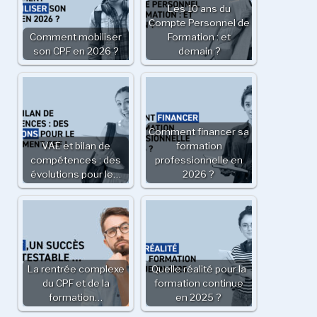
Les 10 ans du
Compte Personnel de
Comment mobiliser
Formation : et
son CPF en 2026 ?
demain ?
Comment financer sa
VAE et bilan de
formation
compétences : des
professionnelle en
évolutions pour le…
2026 ?
La rentrée complexe
Quelle réalité pour la
du CPF et de la
formation continue
formation…
en 2025 ?