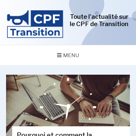
Aller
au
Toute l'actualité sur
contenu
le CPF de Transition
MENU
Pourquoi et comment la