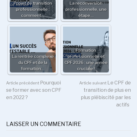
Projet de transition
La reconversion
professionnelle :
professionnelle, une
comment…
étape…
Formation
La rentrée complexe
professionnelle et
du CPF et de la
CPF 2026 : une année
formation…
cruciale !
Lire
Pourquoi
Le CPF de
Article précédent
Article suivant
se former avec son CPF
transition de plus en
en 2022 ?
plus plébiscité par les
la
actifs
suite
LAISSER UN COMMENTAIRE