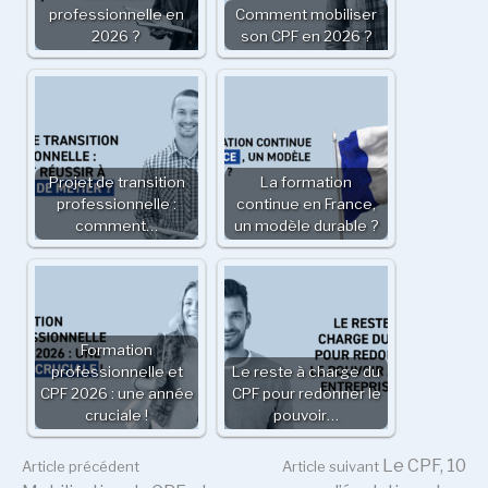
professionnelle en
Comment mobiliser
2026 ?
son CPF en 2026 ?
Projet de transition
La formation
professionnelle :
continue en France,
comment…
un modèle durable ?
Formation
professionnelle et
Le reste à charge du
CPF 2026 : une année
CPF pour redonner le
cruciale !
pouvoir…
Lire
Le CPF, 10
Article précédent
Article suivant