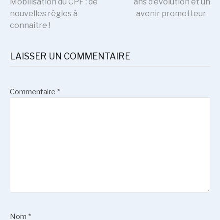
Mobilisation du CPF : de
ans d’évolution et un
nouvelles règles à
avenir prometteur
la
connaitre !
suite
LAISSER UN COMMENTAIRE
Commentaire
*
Nom
*